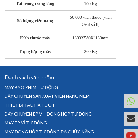
Tải trọng trong lồng
100 Kg
50.000 viên thuốc (viên
Số lượng viên nang
Oval số 8)
Kích thước máy
1800X580X1130mm
Trọng lượng máy
260 Kg
Danh sách sản phẩm
MÁY BAO PHIM TỰ ĐỘNG
DÂY CHUYỀN SẢN XUẤT VIÊN NANG MỀM
THIẾT BỊ TẠO HẠT ƯỚT
DÂY CHUYỀN ÉP VỈ - ĐÓNG HỘP TỰ ĐỘNG
MÁY ÉP VỈ TỰ ĐỘNG
MÁY ĐÓNG HỘP TỰ ĐỘNG ĐA CHỨC NĂNG