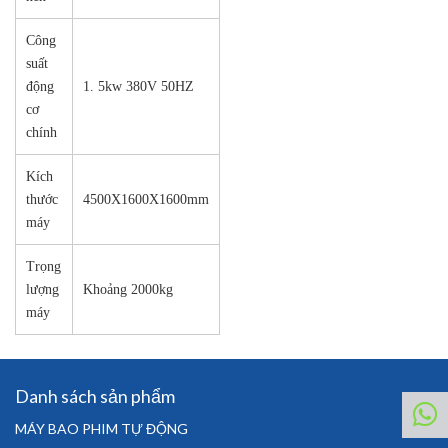
Công
suất
động
1. 5kw 380V 50HZ
cơ
chính
Kích
thước
4500X1600X1600mm
máy
Trọng
lượng
Khoảng 2000kg
máy
Danh sách sản phẩm
MÁY BAO PHIM TỰ ĐỘNG