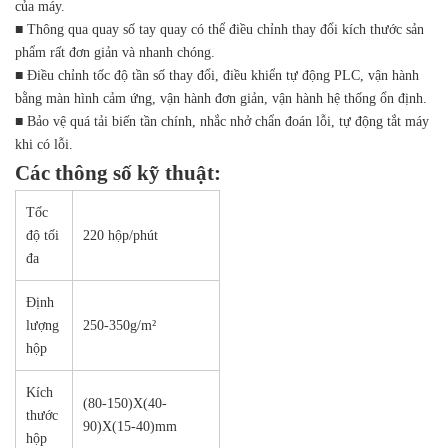
của máy.
■ Thông qua quay số tay quay có thể điều chỉnh thay đổi kích thước sản
phẩm rất đơn giản và nhanh chóng.
■ Điều chỉnh tốc độ tần số thay đổi, điều khiển tự động PLC, vận hành
bằng màn hình cảm ứng, vận hành đơn giản, vận hành hệ thống ổn định.
■ Bảo vệ quá tải biến tần chính, nhắc nhở chẩn đoán lỗi, tự động tắt máy
khi có lỗi.
Các thông số kỹ thuật:
Tốc
độ tối
220 hộp/phút
đa
Định
lượng
250-350g/m²
hộp
Kích
(80-150)X(40-
thước
90)X(15-40)mm
hộp