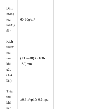
Định
lượng
toa
60-80g/m²
hướng
dẫn
Kích
thước
toa
sau
(130-240)X (100-
khi
180)mm
gấp
(1-4
lần)
Tiêu
thụ
≥0,3m³/phút 0,6mpa
khí
nén